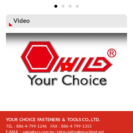
Video
YOUR CHOICE FASTENERS & TOOLS CO., LTD.
TEL：
886-4-799-1246
FAX：
886-4-799-1355
E-MAIL：
sales@ycs.com.tw
;
taitzu.taitzu@msa.hinet.net