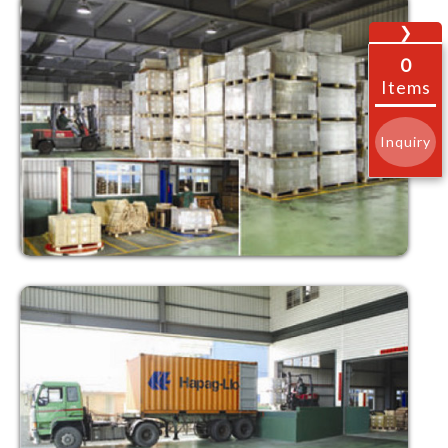
❯
0
Items
Inquiry