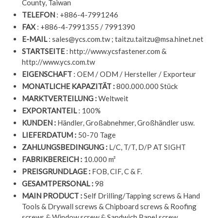
County, Taiwan
TELEFON
: +886-4-7991246
FAX
: +886-4-7991355 / 7991390
E-MAIL
:
sales@ycs.com.tw
;
taitzu.taitzu@msa.hinet.net
STARTSEITE
: http://www.ycsfastener.com &
http://www.ycs.com.tw
EIGENSCHAFT
: OEM / ODM / Hersteller / Exporteur
MONATLICHE KAPAZITÄT :
800.000.000 Stück
MARKTVERTEILUNG :
Weltweit
EXPORTANTEIL
: 100%
KUNDEN :
Händler, Großabnehmer, Großhändler usw.
LIEFERDATUM :
50-70 Tage
ZAHLUNGSBEDINGUNG :
L/C, T/T, D/P AT SIGHT
FABRIKBEREICH :
10.000 m²
PREISGRUNDLAGE :
FOB, CIF, C & F.
GESAMTPERSONAL :
98
MAIN PRODUCT :
Self Drilling/Tapping screws & Hand
Tools & Drywall screws & Chipboard screws & Roofing
screws & Window screw & Sandwich Panel screw,