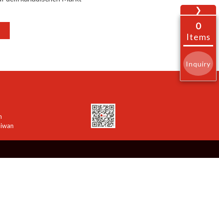
❯
0
Items
Inquiry
n
aiwan