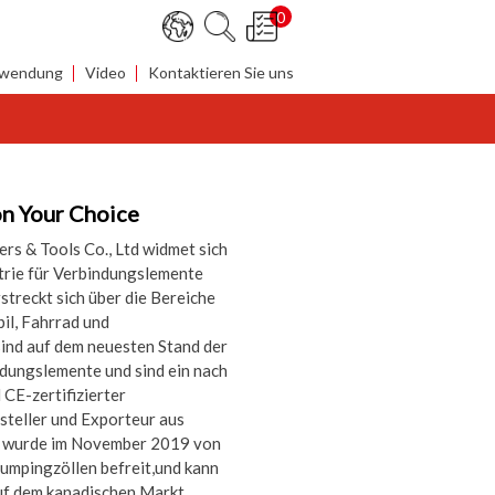
0
wendung
Video
Kontaktieren Sie uns
on Your Choice
rs & Tools Co., Ltd widmet sich
trie für Verbindungslemente
treckt sich über die Bereiche
l, Fahrrad und
sind auf dem neuesten Stand der
ndungslemente und sind ein nach
CE-zertifizierter
steller und Exporteur aus
e wurde im November 2019 von
umpingzöllen befreit,und kann
uf dem kanadischen Markt