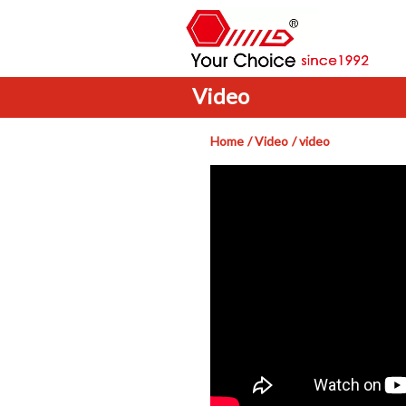
Video
Home
Video
video