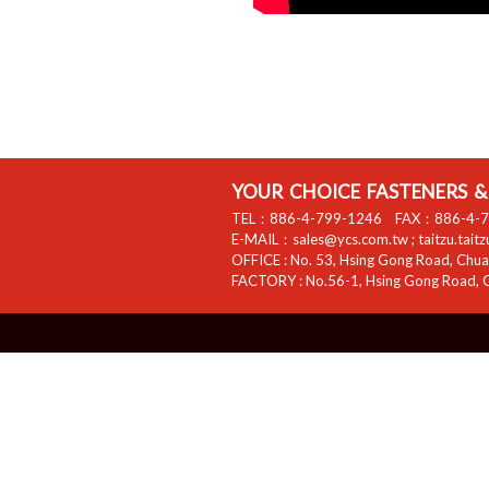
YOUR CHOICE FASTENERS & 
TEL：
886-4-799-1246
FAX：
886-4-
E-MAIL：
sales@ycs.com.tw
;
taitzu.tait
OFFICE :
No. 53, Hsing Gong Road, Chuan
FACTORY :
No.56-1, Hsing Gong Road, C