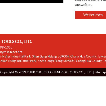
ausweiten.
Weiterlesen
TOOLS CO., LTD.
799-1355
zu@msa.hinet.net
 Hsing Industrial Park
,
Shen Gang Hsiang
509004
,
Chang Hua County
,
Taiwa
huan Hsing Industrial Park
,
Shen Gang Hsiang
509004
,
Chang Hua County
,
T
Copyright © 2019 YOUR CHOICE FASTENERS & TOOLS CO., LTD. |
Sitemap