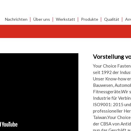
Nachrichten
Über uns
Werkstatt
Produkte
Qualität
An
Vorstellung v
Your Choice Fastene
seit 1992 der Indus
Unser Know-how ers
Bauwesen, Automobi
Fitnessgeräte.Wir 
Industrie für Verbi
ISO9001: 2015 und 
professioneller Her
Taiwan.Your Choic
der CBSA von Antid
nun das Geschäft a