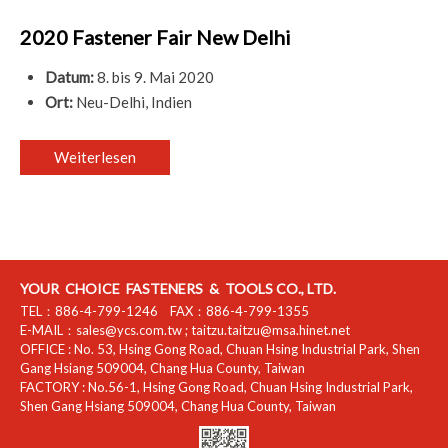
2020 Fastener Fair New Delhi
Datum:
8. bis 9. Mai 2020
Ort:
Neu-Delhi, Indien
Weiterlesen
YOUR CHOICE FASTENERS & TOOLS CO., LTD.
TEL：
886-4-799-1246
FAX：
886-4-799-1355
E-MAIL：
sales@ycs.com.tw
;
taitzu.taitzu@msa.hinet.net
OFFICE :
No. 53, Hsing Gong Road, Chuan Hsing Industrial Park
,
Shen
Gang Hsiang
509004
,
Chang Hua County
,
Taiwan
FACTORY :
No.56-1, Hsing Gong Road, Chuan Hsing Industrial Park
,
Shen Gang Hsiang
509004
,
Chang Hua County
,
Taiwan