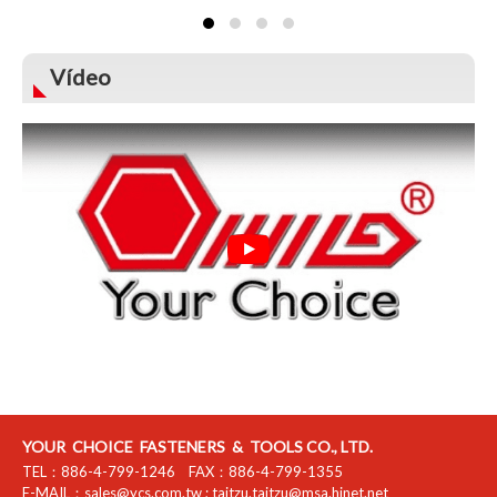
Vídeo
YOUR CHOICE FASTENERS & TOOLS CO., LTD.
TEL：
886-4-799-1246
FAX：
886-4-799-1355
E-MAIL：
sales@ycs.com.tw
;
taitzu.taitzu@msa.hinet.net