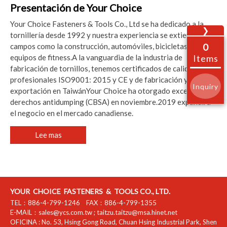
Presentación de Your Choice
Your Choice Fasteners & Tools Co., Ltd se ha dedicado a la
❯
tornillería desde 1992 y nuestra experiencia se extiende en
0
campos como la construcción, automóviles, bicicletas y
Items
equipos de fitness.A la vanguardia de la industria de
fabricación de tornillos, tenemos certificados de calidad
profesionales ISO9001: 2015 y CE y de fabricación y
Inquiry
exportación en TaiwánYour Choice ha otorgado excelentes
derechos antidumping (CBSA) en noviembre.2019 expandirá
el negocio en el mercado canadiense.
Lee mas
YOUR CHOICE FASTENERS & TOOLS CO., LTD.
TEL：
886-4-799-1246
FAX：
886-4-799-1355
E-MAIL：
sales@ycs.com.tw
;
taitzu.taitzu@msa.hinet.net
OFICINA :
No. 53, Hsing Gong Road, Chuan Hsing Industrial Park
,
Shen