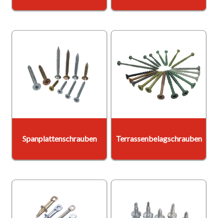
Spanplattenschrauben
Terrassenbelagschrauben