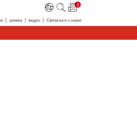
0
во
заявка
видео
Связаться с нами