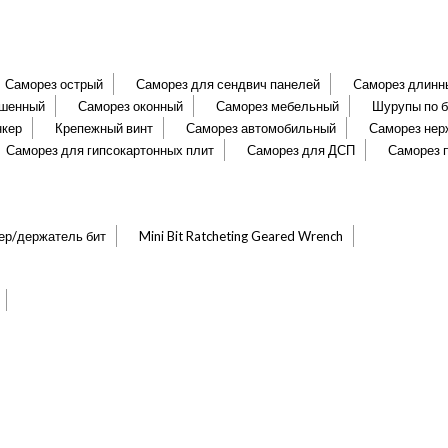
Саморез острый
Саморез для сендвич панелей
Cаморез длинн
ашенный
Саморез оконный
Саморез мебельный
Шурупы по б
нкер
Крепежный винт
Саморез автомобильный
Саморез не
Саморез для гипсокартонных плит
Саморез для ДСП
Саморез 
ер/держатель бит
Mini Bit Ratcheting Geared Wrench