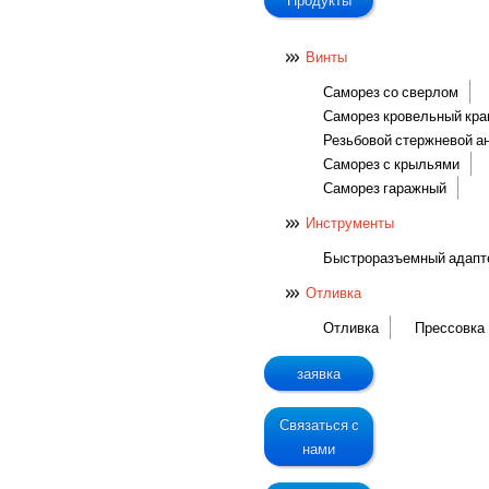
Продукты
Винты
Саморез со сверлом
Саморез кровельный кр
Резьбовой стержневой а
Саморез с крыльями
Саморез гаражный
Инструменты
Быстроразъемный адапт
Отливка
Отливка
Прессовка
заявка
Связаться с
нами