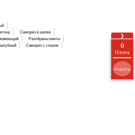
ый
етону
Саморез в шапке
❯
ржавеющий
Разобраны винты
0
палубный
Саморез с глазом
Items
Inquiry