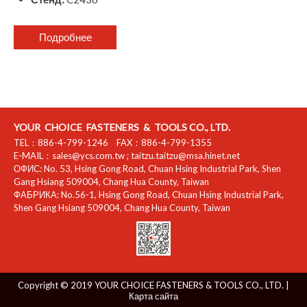
Подробнее
YOUR CHOICE FASTENERS & TOOLS CO., LTD.
TEL：
886-4-799-1246
FAX：
886-4-799-1355
E-MAIL：
sales@ycs.com.tw
;
taitzu.taitzu@msa.hinet.net
ОФИС:
No. 53, Hsing Gong Road, Chuan Hsing Industrial Park
,
Shen
Gang Hsiang
509004
,
Chang Hua County
,
Taiwan
ФАБРИКА:
No.56-1, Hsing Gong Road, Chuan Hsing Industrial Park
,
Shen Gang Hsiang
509004
,
Chang Hua County
,
Taiwan
Copyright © 2019 YOUR CHOICE FASTENERS & TOOLS CO., LTD. |
Карта сайта