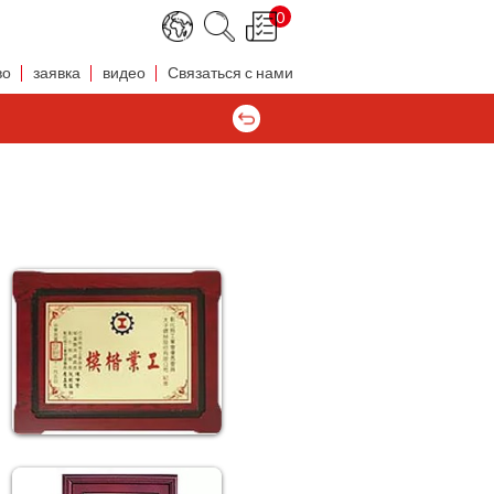
0
во
заявка
видео
Связаться с нами