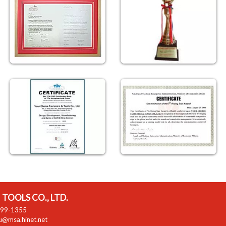
TOOLS CO., LTD.
799-1355
zu@msa.hinet.net