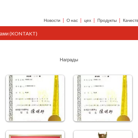
Новости
О нас
цех
Продукты
Качест
 нами (KONTAKT)
Награды