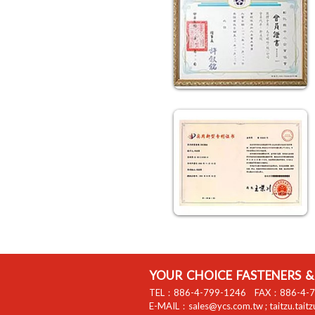
YOUR CHOICE FASTENERS & 
TEL：
886-4-799-1246
FAX：
886-4-
E-MAIL：
sales@ycs.com.tw
;
taitzu.tait