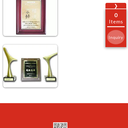
❯
0
Items
Inquiry