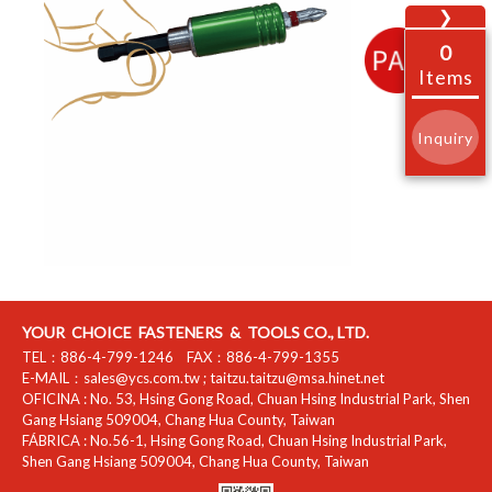
❯
0
Items
Inquiry
YOUR CHOICE FASTENERS & TOOLS CO., LTD.
TEL：
886-4-799-1246
FAX：
886-4-799-1355
E-MAIL：
sales@ycs.com.tw
;
taitzu.taitzu@msa.hinet.net
OFICINA :
No. 53, Hsing Gong Road, Chuan Hsing Industrial Park
,
Shen
Gang Hsiang
509004
,
Chang Hua County
,
Taiwan
FÁBRICA :
No.56-1, Hsing Gong Road, Chuan Hsing Industrial Park
,
Shen Gang Hsiang
509004
,
Chang Hua County
,
Taiwan