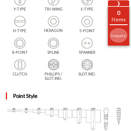
❯
Y-TYPE
TRI-WING
S-TYPE
0
Items
HEXAGON
H-TYPE
5-POINT
Inquiry
8-POINT
SPLINE
SPANNER
CLUTCH
PHILLIPS /
SLOT.IND.
SLOT.IND.
Point Style