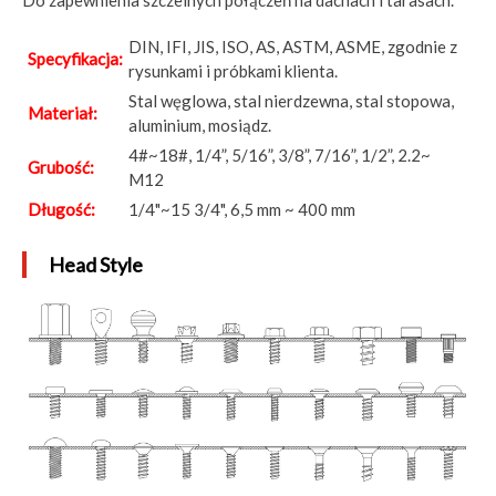
Do zapewnienia szczelnych połączeń na dachach i tarasach.
DIN, IFI, JIS, ISO, AS, ASTM, ASME, zgodnie z
Specyfikacja:
rysunkami i próbkami klienta.
Stal węglowa, stal nierdzewna, stal stopowa,
Materiał:
aluminium, mosiądz.
4#~18#, 1/4”, 5/16”, 3/8”, 7/16”, 1/2”, 2.2~
Grubość:
M12
Długość:
1/4"~15 3/4", 6,5 mm ~ 400 mm
Head Style